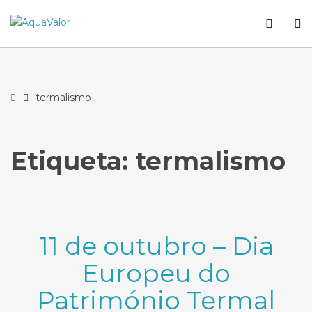
–
WCA
O
termalismo
butto
S
Home
termalismo
Etiqueta:
termalismo
11 de outubro – Dia
Europeu do
Património Termal