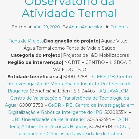
Observatório da
Atividade Termal
Posted on
Abril 29, 2020
By
AdminAquavalor
In
Projetos
Ficha de Projeto
Designação do projeto|
Aquae Vitae –
Água Termal como Fonte de Vida e Saúde
Categoria do Projeto|
Projetos de I&D Mobilizadores
Região de intervenção|
NORTE – CENTRO – LISBOA E
VALE DO TEJO
Entidade beneficiárias|
600013758 –
CIMO-IPB, Centro
de Investigação de Montanha do Instituto Politécnico de
Bragança
(Beneficiária Líder) | 515134465 –
AQUAVALOR –
Centro de Valorização e Transferência de Tecnologia da
Água
| 600013758 –
CeDRI-IPB, Centro de Investigação em
Digitalização e Robótica Inteligente do IPB
, 502083514 –
UBI, Universidade da Beira Interior
, 504462454 –
TARH,
Terra, Ambiente e Recursos Hídricos
, 502618418 –
FCUL,
Faculdade de Ciências da Universidade de Lisboa
.