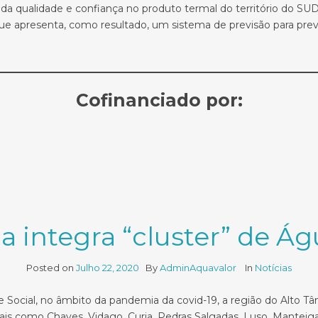
 da qualidade e confiança no produto termal do território do SU
 que apresenta, como resultado, um sistema de previsão para pr
Cofinanciado por:
 integra “cluster” de Á
Posted on
Julho 22, 2020
By
AdminAquavalor
In
Notícias
Social, no âmbito da pandemia da covid-19, a região do Alto Tâ
ais como Chaves, Vidago, Curia, Pedras Salgadas, Luso, Manteig