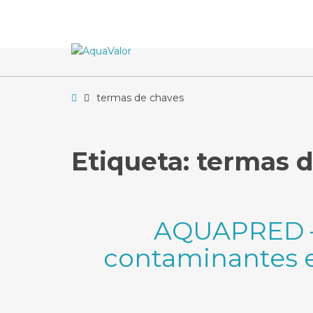
–
termas
de
chaves
Home
termas de chaves
Etiqueta:
termas d
AQUAPRED – 
contaminantes e