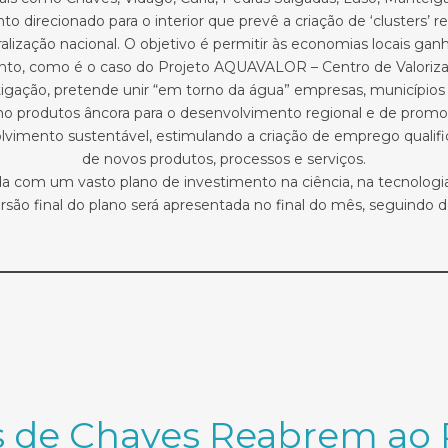
irecionado para o interior que prevê a criação de ‘clusters’ reg
lização nacional. O objetivo é permitir às economias locais gan
nto, como é o caso do Projeto AQUAVALOR – Centro de Valorizaç
gação, pretende unir “em torno da água” empresas, municípios e 
o produtos âncora para o desenvolvimento regional e de promoç
volvimento sustentável, estimulando a criação de emprego qualifi
de novos produtos, processos e serviços.
rçada com um vasto plano de investimento na ciência, na tecnolo
são final do plano será apresentada no final do mês, seguindo de
 de Chaves Reabrem ao 