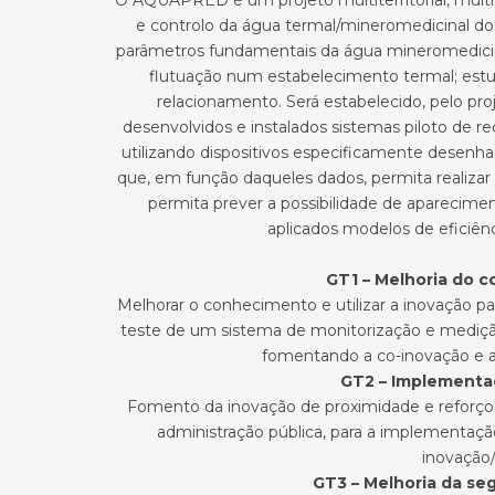
O AQUAPRED é um projeto multiterritorial, multidis
e controlo da água termal/mineromedicinal dos
parâmetros fundamentais da água mineromedicina
flutuação num estabelecimento termal; estud
relacionamento. Será estabelecido, pelo pro
desenvolvidos e instalados sistemas piloto de r
utilizando dispositivos especificamente desenhado
que, em função daqueles dados, permita realiza
permita prever a possibilidade de aparecim
aplicados modelos de eficiên
GT1 – Melhoria do c
Melhorar o conhecimento e utilizar a inovação p
teste de um sistema de monitorização e mediçã
fomentando a co-inovação e a 
GT2 – Implementa
Fomento da inovação de proximidade e reforço d
administração pública, para a implementaç
inovação/
GT3 – Melhoria da se