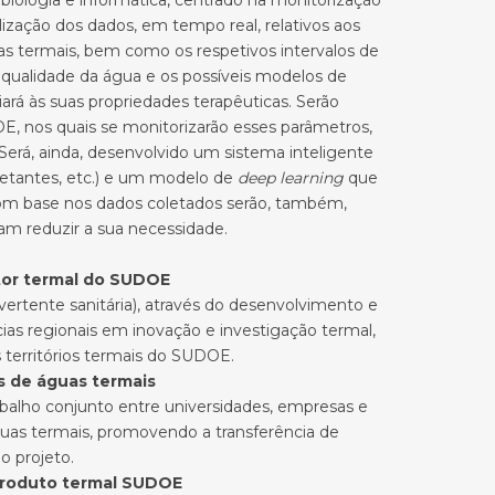
, biologia e informática, centrado na monitorização
ização dos dados, em tempo real, relativos aos
s termais, bem como os respetivos intervalos de
 qualidade da água e os possíveis modelos de
ará às suas propriedades terapêuticas. Serão
OE, nos quais se monitorizarão esses parâmetros,
. Será, ainda, desenvolvido um sistema inteligente
fetantes, etc.) e um modelo de
deep learning
que
 Com base nos dados coletados serão, também,
am reduzir a sua necessidade.
etor termal do SUDOE
ertente sanitária), através do desenvolvimento e
s regionais em inovação e investigação termal,
 territórios termais do SUDOE.
 de águas termais
abalho conjunto entre universidades, empresas e
uas termais, promovendo a transferência de
o projeto.
 produto termal SUDOE