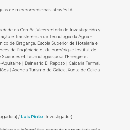
as de mineromedicinais através IA
idade da Coruña, Vicerrectoría de Investigación y
rização e Transferência de Tecnologia da Água –
nico de Bragança, Escola Superior de Hotelaria e
ces de l’ingénierie et du numérique Institut de
e Sciences et Technologies pour l’Energie et
quitaine | Balneario El Raposo | Caldaria Termal,
es | Axencia Turismo de Galicia, Xunta de Galicia
tigadora) /
Luís Pinto
(Investigador)