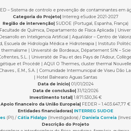
 – Sistema de controlo e prevenção de contaminantes em águ
Categoria do Projeto|
Interreg eSudoe 2021-2027
Região de intervenção|
SUDOE (Portugal, Espanha, França)
Facultade de Química, Departamento de Física Aplicada | Univers
Desarrollo en Inteligencia Artificial | AquaValor – Centro de Valo
 Escuela de Hidrología Médica e Hidroterapia | Instituto Politéc
u thermalisme | Université de Bordeaux, Département SIN – Scien
ofrentes, S.L. | Université de Pau et des Pays de l’Adour, Collèg
étique et Procédé | AQUI O Thermes, cluster thermal Nouvelle-A
ves , E.M., S.A. | Comunidade Intermunicipal de Viseu Dão Lafõ
| Hotel Balneario Aguas Santas
Data de início|
01/01/2024
Data de conclusão|
31/12/2026
Investimento total|
1.871.530,36 €
Apoio financeiro da União Europeia|
FEDER – 1.403.647,77 €
Entidades financiadoras|
INTERREG SUDOE
ves
(PI) /
Cátia Fidalgo
(Investigadora) /
Daniela Correia
(Inves
De
scrição do Projeto