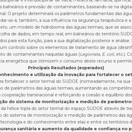
ciplinar e interdisciplinar de física, medicina, farmácia, química
 balneários e previsão de contaminantes, baseando-se na digital
l. O projeto determinará os parâmetros fundamentais das água
ar-se-á, também, a sua influência na segurança terapêutica e a
jeto, um modelo de hidrobioma das águas termais, que se associ
ecolha de dados, em tempo real, em balneários do território SUD
s para esta função, para a sua digitalização posterior e análise
r um controlo sobre os elementos de tratamento de água (desin
ento de contaminantes naquelas águas (
Legionela
,
E. coli
, etc.).
cia energética que otimizem o consumo deste recurso e permit
Principais Resultados (esperados)
onhecimento e utilização da inovação para fortalecer o s
ara fortalecer o setor termal do SUDOE (nomeadamente, na sua v
o de parâmetros das águas termais, aumentando as competência
cooperação transnacional e reforçando a coesão e equilíbrio dos
ção do sistema de monitorização e medição de parâmetros
a hélice tripla do setor termal do espaço SUDOE através de tr
ão do sistema de monitorização e medição de parâmetros das ág
tecnologia e do conhecimento entre elas e entre os territórios d
gurança sanitária e aumento da qualidade e confiança no