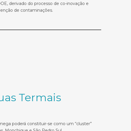
DOE, derivado do processo de co-inovação e
evenção de contaminações.
guas Termais
mega poderá constituir-se como um “cluster”
as, Monchique e São Pedro Sul.