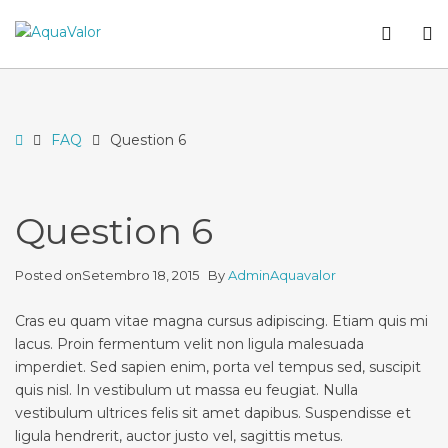
–
WCA
O
Question
butto
S
6
Home
FAQ
Question 6
Question 6
Posted on
Setembro 18, 2015
By
AdminAquavalor
Cras eu quam vitae magna cursus adipiscing. Etiam quis mi
lacus. Proin fermentum velit non ligula malesuada
imperdiet. Sed sapien enim, porta vel tempus sed, suscipit
quis nisl. In vestibulum ut massa eu feugiat. Nulla
vestibulum ultrices felis sit amet dapibus. Suspendisse et
ligula hendrerit, auctor justo vel, sagittis metus.