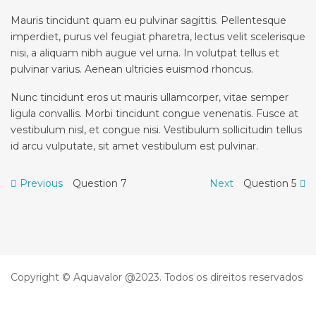
Mauris tincidunt quam eu pulvinar sagittis. Pellentesque
imperdiet, purus vel feugiat pharetra, lectus velit scelerisque
nisi, a aliquam nibh augue vel urna. In volutpat tellus et
pulvinar varius. Aenean ultricies euismod rhoncus.
Nunc tincidunt eros ut mauris ullamcorper, vitae semper
ligula convallis. Morbi tincidunt congue venenatis. Fusce at
vestibulum nisl, et congue nisi. Vestibulum sollicitudin tellus
id arcu vulputate, sit amet vestibulum est pulvinar.
Navegação
Previous
Next
Previous
Question 7
Next
Question 5
post:
post:
de
artigos
Copyright © Aquavalor @2023. Todos os direitos reservados