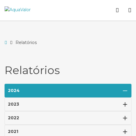
–
WCA
O
Relatórios
butto
S
Home
Relatórios
Relatórios
2024
2023
2022
2021