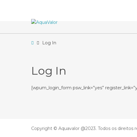
–
Log
In
Home
Log In
Log In
[wpum_login_form psw_link=”yes” register_link=”
Copyright © Aquavalor @2023. Todos os direitos 