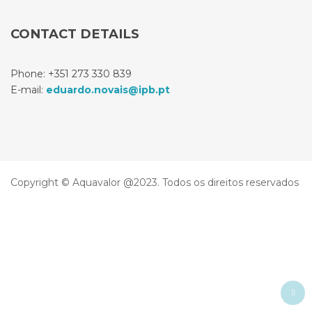
CONTACT DETAILS
Phone: +351 273 330 839
E-mail:
eduardo.novais@ipb.pt
Copyright © Aquavalor @2023. Todos os direitos reservados
Ba
to