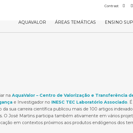
Def
Contrast
con
AQUAVALOR
ÁREAS TEMÁTICAS
ENSINO SU
iar na
AquaValor – Centro de Valorização e Transferência 
agança
e Investigador no
INESC TEC Laboratório Associado
. 
da sua carreira científica publicou mais de 100 artigos index
ais. O José Martins participa também ativamente em vários proje
icação em contextos próximos aos produtos endógenos dos terri