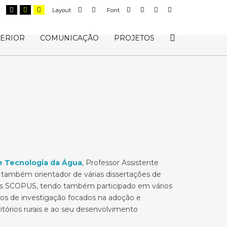
ault
Night
Black
Black
Yellow
Fixed
Wide
Smaller
Larger
Readable
Default
Layout
Font
trast
contrast
and
and
and
layout
layout
Font
Font
Font
Font
White
Yellow
Black
contrast
contrast
contrast
Offcanvas
PERIOR
COMUNICAÇÃO
PROJETOS
Sidebar
de Tecnologia da Água
, Professor Assistente
É também orientador de várias dissertações de
ados SCOPUS, tendo também participado em vários
tos de investigação focados na adoção e
tórios rurais e ao seu desenvolvimento