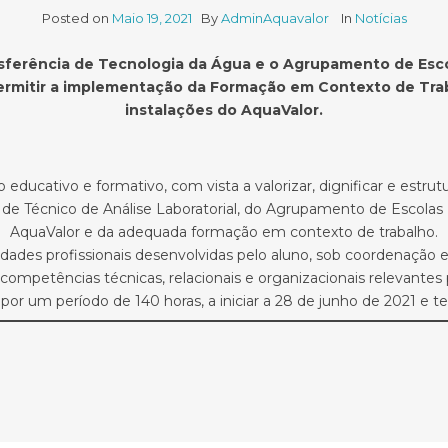
Posted on
Maio 19, 2021
By
AdminAquavalor
In
Notícias
nsferência de Tecnologia da Água e o Agrupamento de Esc
 permitir a implementação da Formação em Contexto de Tr
instalações do AquaValor.
ducativo e formativo, com vista a valorizar, dignificar e estru
nal de Técnico de Análise Laboratorial, do Agrupamento de Escola
AquaValor e da adequada formação em contexto de trabalho.
vidades profissionais desenvolvidas pelo aluno, sob coordenaç
ompetências técnicas, relacionais e organizacionais relevantes 
or um período de 140 horas, a iniciar a 28 de junho de 2021 e te