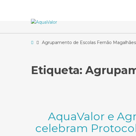
–
Agrupamento
de
Escolas
Fernão
Magalhães
Home
Agrupamento de Escolas Fernão Magalhães
Etiqueta:
Agrupam
AquaValor e Ag
celebram Protoco