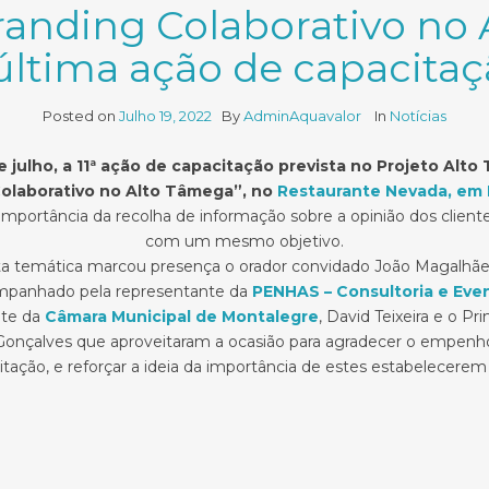
anding Colaborativo no 
última ação de capacitaç
Posted on
Julho 19, 2022
By
AdminAquavalor
In
Notícias
e julho, a 11ª ação de capacitação prevista no Projeto Alt
olaborativo no Alto Tâmega”, no
Restaurante Nevada, em
mportância da recolha de informação sobre a opinião dos clien
com um mesmo objetivo.
esta temática marcou presença o orador convidado João Magalhã
panhado pela representante da
PENHAS – Consultoria e Eve
nte da
Câmara Municipal de Montalegre
, David Teixeira e o P
onçalves que aproveitaram a ocasião para agradecer o empenho 
tação, e reforçar a ideia da importância de estes estabelecerem r