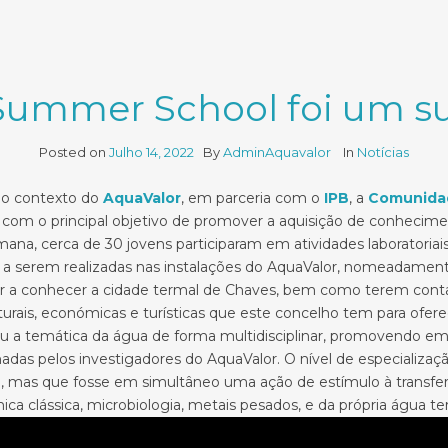
Summer School foi um su
Posted on
Julho 14, 2022
By
AdminAquavalor
In
Notícias
no contexto do
AquaValor
, em parceria com o
IPB
, a
Comunidad
com o principal objetivo de promover a aquisição de conhecimen
na, cerca de 30 jovens participaram em atividades laboratoriais, 
 a serem realizadas nas instalações do AquaValor, nomeadamente 
r a conhecer a cidade termal de Chaves, bem como terem conta
turais, económicas e turísticas que este concelho tem para ofere
u a temática da água de forma multidisciplinar, promovendo em p
s pelos investigadores do AquaValor. O nível de especializaçã
mas que fosse em simultâneo uma ação de estímulo à transferê
ica clássica, microbiologia, metais pesados, e da própria água te