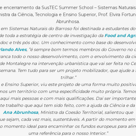
de encerramento da SusTEC Summer School – Sistemas Naturais
ra da Ciência, Tecnologia e Ensino Superior, Prof. Elvira Fortuna
Abrunhosa.
 em Sistemas Naturais do Barroso foi destinada a estudantes do
 toda a estratégia de centro de investigação da
Food and Agri
doc e três pós doc. Um conhecimento como base do desenvolvi
lando Alves
, ”é sempre bom termos membros do Governo no co
vanca todo o nosso desenvolvimento, com o envolvimento da ci
e Montalegre na intervenção urbanística que vai ser feita no Ce
 semana. Tem tudo para ser um projeto mobilizador, que ajude a 
trilhar.”
ia e Ensino Superior, viu este projeto de uma forma muito posit
os um território com uma especificidade muito própria. Temos de
aqui mais pessoas e com mais qualificações. Daí ser importante
e trabalho que aqui tem sido feito, com a ajuda da Ciência e da 
Ana Abrunhosa
, Ministra da Coesão Territorial, salientou que
ue sejam, cada vez mais, sustentáveis. A partir do momento e
 o momento ideal para encaminhar os fundos europeus para alimen
uma referência para o nosso Interior.”