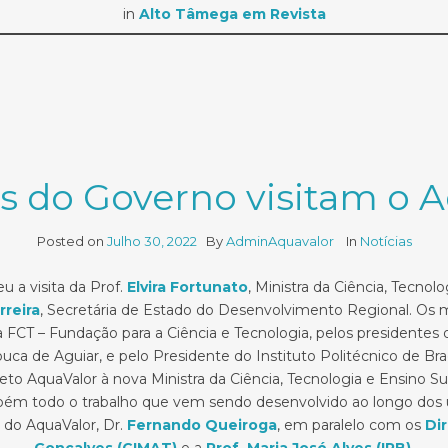
in
Alto Tâmega em Revista
 do Governo visitam o A
Posted on
Julho 30, 2022
By
AdminAquavalor
In
Notícias
u a visita da Prof.
Elvira Fortunato
, Ministra da Ciência, Tecnol
rreira
, Secretária de Estado do Desenvolvimento Regional. O
a FCT – Fundação para a Ciência e Tecnologia, pelos presidentes
ouca de Aguiar, e pelo Presidente do Instituto Politécnico de Br
o AquaValor à nova Ministra da Ciência, Tecnologia e Ensino Sup
ém todo o trabalho que vem sendo desenvolvido ao longo dos úl
 do AquaValor, Dr.
Fernando Queiroga
, em paralelo com os
Di