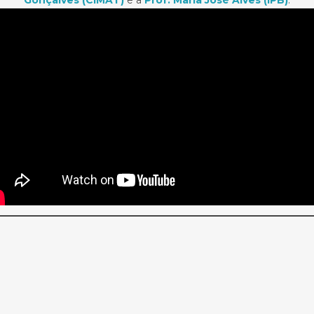
Gonçalves (CIMAT)
e a
Prof. Maria José Alves (IPB)
.