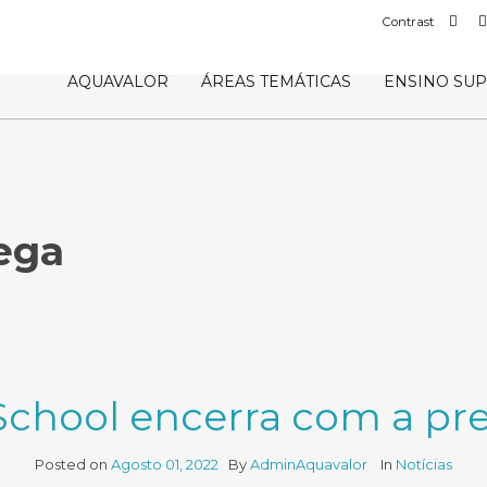
Def
Contrast
con
AQUAVALOR
ÁREAS TEMÁTICAS
ENSINO SU
ega
hool encerra com a pr
Posted on
Agosto 01, 2022
By
AdminAquavalor
In
Notícias