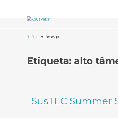
–
alto
tâmega
Home
alto tâmega
Etiqueta:
alto tâm
SusTEC Summer Sc