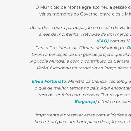
O Município de Montalegre acolheu a sessão 
vários membros do Governo, entre eles a Minist
Recorde-se que a participação na escola de Verão
áreas de montanha. Tratou-se de um marco de
(FAO)
com os 12 
Para o Presidente da Câmara de Montalegre
Or
terem a perceção de um grande projeto que ala
Agrícola Mundial e com o contributo da Câmara d
Verão’ funcionou no território ao longo desta
Elvira Fortunato
, Ministra da Ciência, Tecnolog
o que de melhor temos no país. Aqui encontram
tem de ser feito com pessoas. Temos que ter 
Bragança)
e todo o excelent
”Importante é preservar estas comunidades e q
boa estratégia e um bom plano de ação, este é