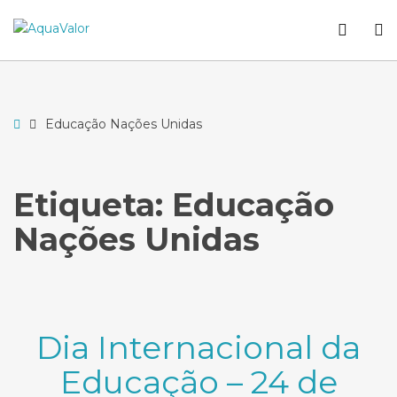
–
WCA
O
Educação
butto
S
Nações
Unidas
Home
Educação Nações Unidas
Etiqueta:
Educação
Nações Unidas
Dia Internacional da
Educação – 24 de