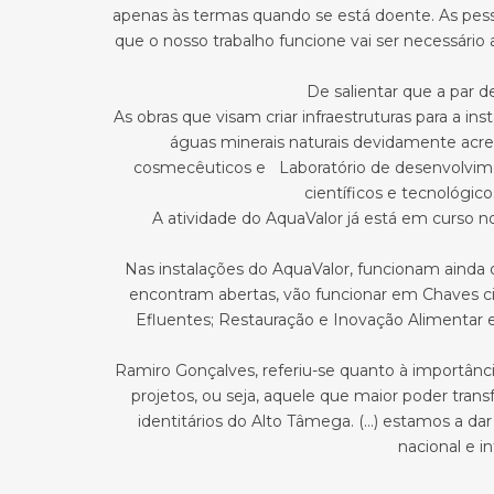
apenas às termas quando se está doente. As pes
que o nosso trabalho funcione vai ser necessário 
De salientar que a par d
As obras que visam criar infraestruturas para a in
águas minerais naturais devidamente acre
cosmecêuticos e Laboratório de desenvolvimento
científicos e tecnológi
A atividade do AquaValor já está em curso no
Nas instalações do AquaValor, funcionam ainda o
encontram abertas, vão funcionar em Chaves 
Efluentes; Restauração e Inovação Alimentar 
Ramiro Gonçalves, referiu-se quanto à importân
projetos, ou seja, aquele que maior poder tran
identitários do Alto Tâmega. (…) estamos a 
nacional e i