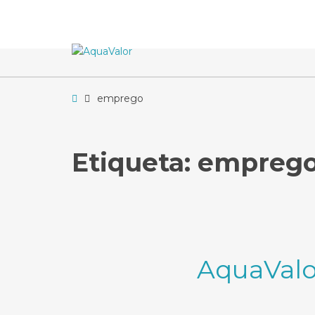
–
emprego
Home
emprego
Etiqueta:
empreg
AquaValor