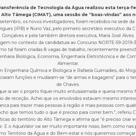
ansferência de Tecnologia da Água realizou esta terça-fei
Alto Tâmega (CIMAT), uma sessão de “boas-vindas” aos n
setembro, os novos investigadores, foram recebidos na sede da
rigues (IPB) e Nuno Vaz, pelo primeiro secretário executivo da 
Gonçalves e pela também diretora executiva, Maria José Alves.
rgem no contexto da candidatura ao Concurso NORTE-59-2019-30 
tal foram criadas 8 vagas de trabalho, recentemente preenchid
enharia Biológica, Economia, Engenharia Eletrotécnica e de Co
Alimentar.
a em Engenharia Química e Biológica e Rafaela Guimarães, do M
iciaram funções e mudaram-se “de armas e bagagens” para o terri
de Chaves.
ue ia ser o projeto fiquei muito entusiasmada e queria mesmo f
são de receção. Achei que os envolvidos estavam mesmo interess
anca para trazer mais pessoas à região e mais pessoas com quali
acho que temos tudo o que é preciso para correr bem.”, referiu Ca
icas do território do Alto Tâmega e afirma que “é preciso criar es
tar. E o AquaValor vai ser muito importante nisso, bem como nas 
omo Território da Água e do Bem-estar e nós queremos começar