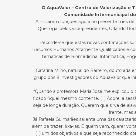
O AquaValor – Centro de Valorização e Tr
Comunidade Intermunicipal do 
A iniciarem funções agora no presente mês de 
Queiroga, pelos vice-presidentes, Orlando Rod
Recorde-se que estas novas contratações su
Recursos Humanos Altamente Qualificados e como 
temáticas de Biomedicina, Informática, Eng
Catarina Milho, natural do Barreiro, doutorad
grupo dos 8 investigadores do AquaValor que in
“Quando a professora Maria José me explicou o q
ficado fiquei mesmo contente. (…) Adorei a ses
seja de longa duração. Querem que sirva de alav
frente, mas 
Já Rafaela Guimarães salienta uma das característ
além de trazer, fixá-las. E quem vem, querer vol
(…) um dos objetivos é que seja reconhecido c