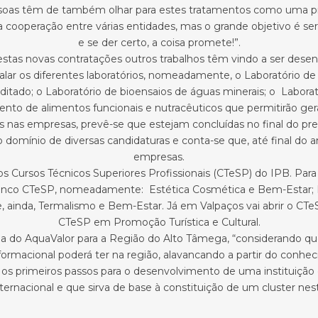
soas têm de também olhar para estes tratamentos como uma prev
a cooperação entre várias entidades, mas o grande objetivo é se
e se der certo, a coisa promete!”.
estas novas contratações outros trabalhos têm vindo a ser desen
stalar os diferentes laboratórios, nomeadamente, o Laboratório d
ditado; o Laboratório de bioensaios de águas minerais; o Labor
 de alimentos funcionais e nutracêuticos que permitirão gerar,
cos nas empresas, prevê-se que estejam concluídas no final do p
 domínio de diversas candidaturas e conta-se que, até final do an
empresas.
s Cursos Técnicos Superiores Profissionais (CTeSP) do IPB. Para 
cinco CTeSP, nomeadamente: Estética Cosmética e Bem-Estar; I
e, ainda, Termalismo e Bem-Estar. Já em Valpaços vai abrir o CT
CTeSP em Promoção Turística e Cultural.
cia do AquaValor para a Região do Alto Tâmega, “considerando q
sformacional poderá ter na região, alavancando a partir do conh
dar os primeiros passos para o desenvolvimento de uma institui
nternacional e que sirva de base à constituição de um cluster nes