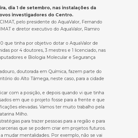
ra, dia 1 de setembro, nas instalações da
ovos investigadores do Centro.
 CIMAT, pelo presidente do AquaValor, Fernando
CIMAT e diretor executivo do AquaValor, Ramiro
que tinha por objetivo dotar o AquaValor de
as por 4 doutores, 3 mestres e 1 licenciado, nas
mputadores e Biologia Molecular e Segurança
ogadouro, doutorada em Química, fazem parte do
tório do Alto Tâmega, neste caso, para a cidade
icar com a posição, e depois quando vi que tinha
ados em que o projeto fosse para a frente e que
ficações elevadas. Vamos ter muito trabalho pela
tarina Milho.
tratégias para trazer pessoas para a região e para
parcerias que se podem criar em projetos futuros.
 a mudar mentalidades. Por exemplo, não se vai