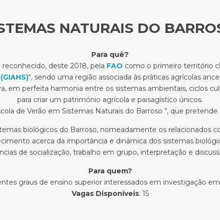
ISTEMAS NATURAIS DO BARRO
Para quê?
é reconhecido, deste 2018, pela
FAO
como o primeiro território c
 (GIAHS)
“, sendo uma região associada às práticas agrícolas ances
va, em perfeita harmonia entre os sistemas ambientais, ciclos cul
para criar um património agrícola e paisagístico únicos.
scola de Verão em Sistemas Naturais do Barroso “, que pretende 
emas biológicos do Barroso, nomeadamente os relacionados com
ecimento acerca da importância e dinâmica dos sistemas biológi
as de socialização, trabalho em grupo, interpretação e discuss
Para quem?
entes graus de ensino superior interessados em investigação e
Vagas Disponíveis
: 15