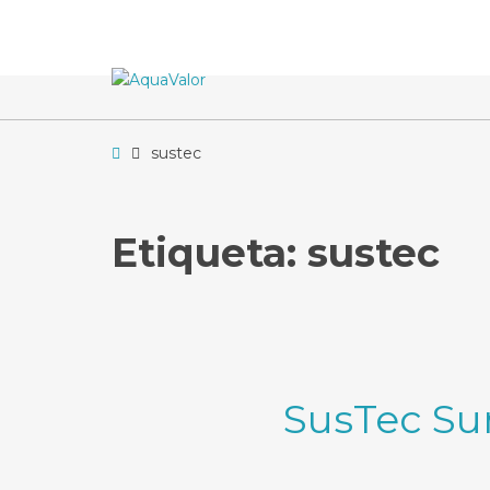
–
sustec
Home
sustec
Etiqueta:
sustec
SusTec Sum