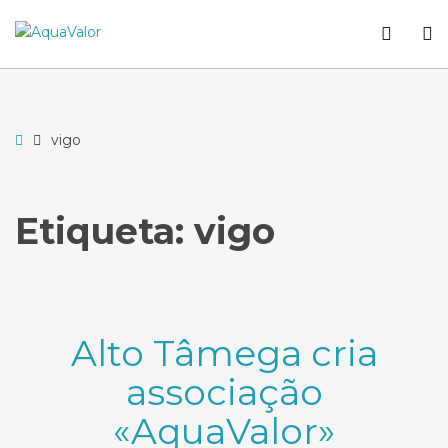
–
WCA
O
vigo
butto
S
Home
vigo
Etiqueta:
vigo
Alto Tâmega cria
associação
«AquaValor»