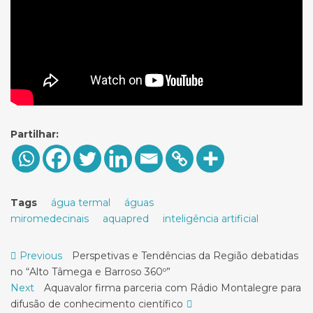
Partilhar:
Tags
água termal
águas
miromedecinais
aquapred
inteligência artificial
Navegação
Previous
Previous
Perspetivas e Tendências da Região debatidas
post:
no “Alto Tâmega e Barroso 360º”
de
Next
Next
Aquavalor firma parceria com Rádio Montalegre para
artigos
post:
difusão de conhecimento científico