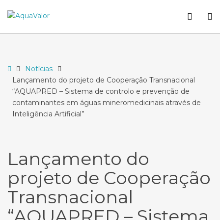
–
WCA
O
Lançamento
butto
S
do
projeto
de
Cooperação
Home
Notícias
Transnacional
Lançamento do projeto de Cooperação Transnacional
“AQUAPRED
“AQUAPRED – Sistema de controlo e prevenção de
–
contaminantes em águas mineromedicinais através de
Sistema
Inteligência Artificial”
de
controlo
e
prevenção
Lançamento do
de
projeto de Cooperação
contaminantes
em
Transnacional
águas
mineromedicinais
“AQUAPRED – Sistema
através