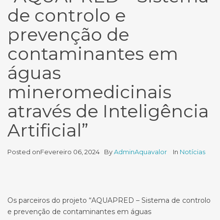
de controlo e
de
Inteligência
prevenção de
Artificial”
contaminantes em
águas
mineromedicinais
através de Inteligência
Artificial”
Posted on
Fevereiro 06, 2024
By
AdminAquavalor
In
Notícias
Os parceiros do projeto “AQUAPRED – Sistema de controlo
e prevenção de contaminantes em águas