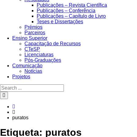
Publicações – Revista Científica
Publicações – Conferência
Publicações – Capítulo de Livro
Teses e Dissertações
Prémios
Parceiros
Ensino Superior
Capacitação de Recursos
CTeSP
Licenciaturas
Pós-Graduações
Comunicação
Notícias
Projetos
Search
for:
Search
Home
puratos
Etiqueta:
puratos