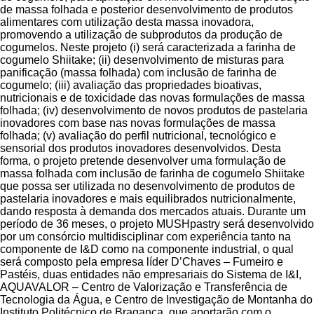
de massa folhada e posterior desenvolvimento de produtos
alimentares com utilização desta massa inovadora,
promovendo a utilização de subprodutos da produção de
cogumelos. Neste projeto (i) será caracterizada a farinha de
cogumelo Shiitake; (ii) desenvolvimento de misturas para
panificação (massa folhada) com inclusão de farinha de
cogumelo; (iii) avaliação das propriedades bioativas,
nutricionais e de toxicidade das novas formulações de massa
folhada; (iv) desenvolvimento de novos produtos de pastelaria
inovadores com base nas novas formulações de massa
folhada; (v) avaliação do perfil nutricional, tecnológico e
sensorial dos produtos inovadores desenvolvidos. Desta
forma, o projeto pretende desenvolver uma formulação de
massa folhada com inclusão de farinha de cogumelo Shiitake
que possa ser utilizada no desenvolvimento de produtos de
pastelaria inovadores e mais equilibrados nutricionalmente,
dando resposta à demanda dos mercados atuais. Durante um
período de 36 meses, o projeto MUSHpastry será desenvolvido
por um consórcio multidisciplinar com experiência tanto na
componente de I&D como na componente industrial, o qual
será composto pela empresa líder D’Chaves – Fumeiro e
Pastéis, duas entidades não empresariais do Sistema de I&I,
AQUAVALOR – Centro de Valorização e Transferência de
Tecnologia da Água, e Centro de Investigação de Montanha do
Instituto Politécnico de Bragança, que aportarão com o