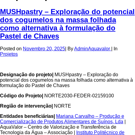
MUSHpastry – Exploração do potencial
dos cogumelos na massa folhada
como alternativa à formulação do
Pastel de Chaves
Posted on
Novembro 20, 2025
|
By
AdminAquavalor
|
In
Projetos
Designação do projeto|
MUSHpastry – Exploração do
potencial dos cogumelos na massa folhada como alternativa à
formulação do Pastel de Chaves
Código do Projeto|
NORTE2030-FEDER-02159100
Região de intervenção|
NORTE
Entidades beneficiárias|
Mariana Carvalho – Produção e
Comercialização de Produtos Alimentares de Suínos, Lda
|
AquaValor – Centro de Valorização e Transferência de
Tecnologia da Água – Associação |
Instituto Politécnico de