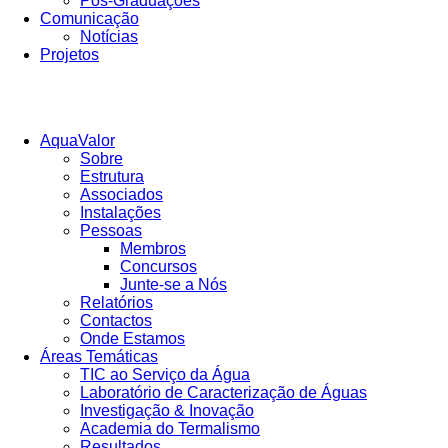
Pós-Graduações
Comunicação
Notícias
Projetos
WCAG
buttons
Offcanvas
Sidebar
Close
AquaValor
Offcanvas
Sobre
Sidebar
Estrutura
Associados
Instalações
Pessoas
Membros
Concursos
Junte-se a Nós
Relatórios
Contactos
Onde Estamos
Áreas Temáticas
TIC ao Serviço da Água
Laboratório de Caracterização de Águas
Investigação & Inovação
Academia do Termalismo
Resultados