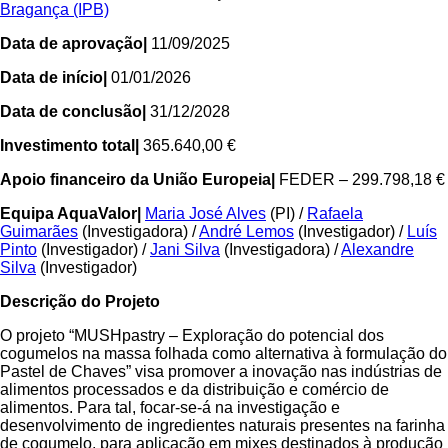
Bragança (IPB)
Data de aprovação|
11/09/2025
Data de início|
01/01/2026
Data de conclusão|
31/12/2028
Investimento total|
365.640,00 €
Apoio financeiro da União Europeia|
FEDER – 299.798,18 €
Equipa AquaValor|
Maria José Alves
(PI) /
Rafaela
Guimarães
(Investigadora) /
André Lemos
(Investigador) /
Luís
Pinto
(Investigador) /
Jani Silva
(Investigadora) /
Alexandre
Silva
(Investigador)
De
scrição do Projeto
O projeto “MUSHpastry – Exploração do potencial dos
cogumelos na massa folhada como alternativa à formulação do
Pastel de Chaves” visa promover a inovação nas indústrias de
alimentos processados e da distribuição e comércio de
alimentos. Para tal, focar-se-á na investigação e
desenvolvimento de ingredientes naturais presentes na farinha
de cogumelo, para aplicação em mixes destinados à produção