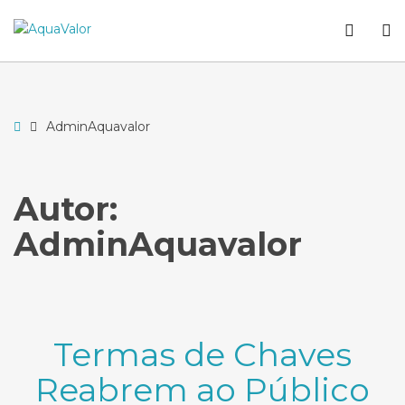
–
WCA
O
AdminAquavalor
butto
S
Home
AdminAquavalor
Autor:
AdminAquavalor
Termas de Chaves
Reabrem ao Público