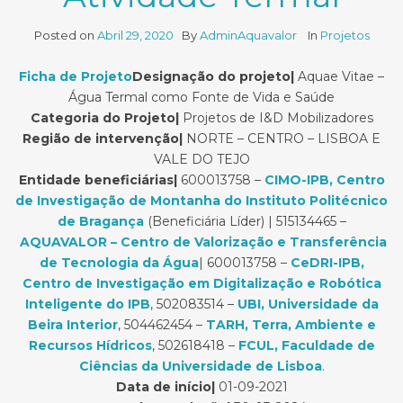
Posted on
Abril 29, 2020
By
AdminAquavalor
In
Projetos
Ficha de Projeto
Designação do projeto|
Aquae Vitae –
Água Termal como Fonte de Vida e Saúde
Categoria do Projeto|
Projetos de I&D Mobilizadores
Região de intervenção|
NORTE – CENTRO – LISBOA E
VALE DO TEJO
Entidade beneficiárias|
600013758 –
CIMO-IPB, Centro
de Investigação de Montanha do Instituto Politécnico
de Bragança
(Beneficiária Líder) | 515134465 –
AQUAVALOR – Centro de Valorização e Transferência
de Tecnologia da Água
| 600013758 –
CeDRI-IPB,
Centro de Investigação em Digitalização e Robótica
Inteligente do IPB
, 502083514 –
UBI, Universidade da
Beira Interior
, 504462454 –
TARH, Terra, Ambiente e
Recursos Hídricos
, 502618418 –
FCUL, Faculdade de
Ciências da Universidade de Lisboa
.
Data de início|
01-09-2021