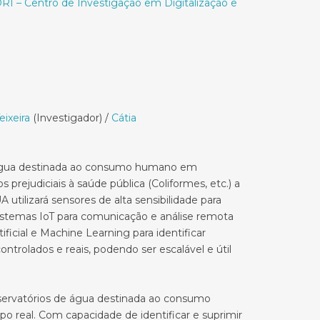
RI – Centro de Investigação em Digitalização e
eixeira
(Investigador) /
Cátia
 da água destinada ao consumo humano em
prejudiciais à saúde pública (Coliformes, etc.) a
ilizará sensores de alta sensibilidade para
sistemas IoT para comunicação e análise remota
icial e Machine Learning para identificar
ntrolados e reais, podendo ser escalável e útil
servatórios de água destinada ao consumo
o real. Com capacidade de identificar e suprimir