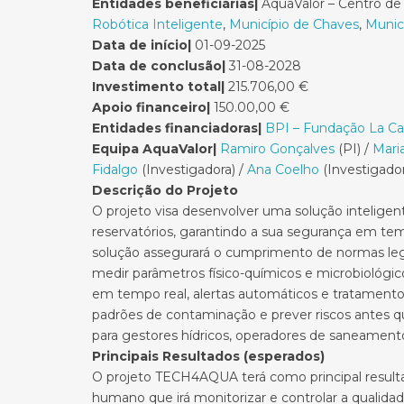
Entidades beneficiárias|
AquaValor – Centro de 
Robótica Inteligente
,
Município de Chaves
,
Munic
Data de início|
01-09-2025
Data de conclusão|
31-08-2028
Investimento total|
215.706,00 €
Apoio financeiro|
150.00,00 €
Entidades financiadoras|
BPI – Fundação La Cai
Equipa AquaValor|
Ramiro Gonçalves
(PI) /
Mari
Fidalgo
(Investigadora) /
Ana Coelho
(Investigador
De
scrição do Projeto
O projeto visa desenvolver uma solução intelige
reservatórios, garantindo a sua segurança em temp
solução assegurará o cumprimento de normas lega
medir parâmetros físico-químicos e microbiológic
em tempo real, alertas automáticos e tratamento a
padrões de contaminação e prever riscos antes que
para gestores hídricos, operadores de saneamento
Principais Resultados (esperados)
O projeto TECH4AQUA terá como principal result
humano que irá monitorizar e controlar a qualida