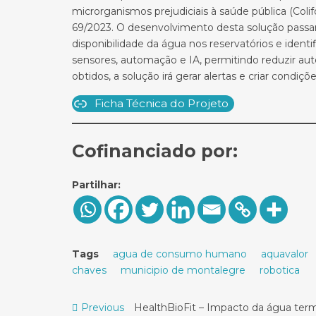
microrganismos prejudiciais à saúde pública (Col
69/2023. O desenvolvimento desta solução passar
disponibilidade da água nos reservatórios e ide
sensores, automação e IA, permitindo reduzir a
obtidos, a solução irá gerar alertas e criar cond
Ficha Técnica do Projeto
Cofinanciado por:
Partilhar:
Tags
agua de consumo humano
aquavalor
chaves
municipio de montalegre
robotica
Navegação
Previous
Previous
HealthBioFit – Impacto da água termal