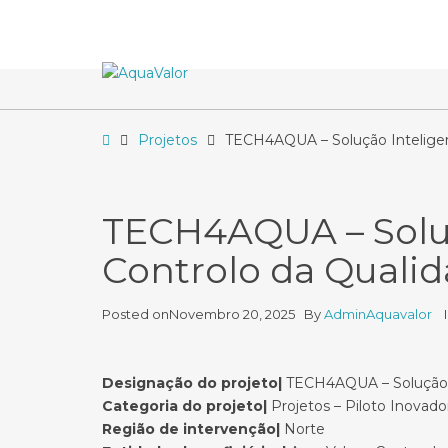
–
TECH4AQUA
–
Solução
Inteligente
de
Home
Projetos
TECH4AQUA – Solução Inteligen
Monitorização
e
Controlo
da
TECH4AQUA – Soluç
Qualidade
Controlo da Quali
da
Água
em
Posted on
Novembro 20, 2025
By
AdminAquavalor
Reservatórios
Designação do projeto|
TECH4AQUA – Solução I
Categoria do projeto|
Projetos – Piloto Inovado
Região de intervenção|
Norte