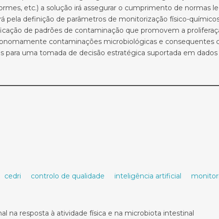
iformes, etc.) a solução irá assegurar o cumprimento de normas l
á pela definição de parâmetros de monitorização físico-químico
ntificação de padrões de contaminação que promovem a prolifera
utonomamente contaminações microbiológicas e consequentes con
ições para uma tomada de decisão estratégica suportada em dados 
cedri
controlo de qualidade
inteligência artificial
monitor
 na resposta à atividade física e na microbiota intestinal