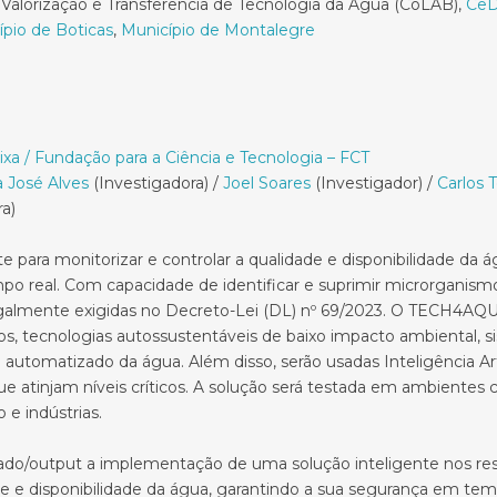
Valorização e Transferência de Tecnologia da Água (CoLAB),
CeD
ípio de Boticas
,
Município de Montalegre
xa / Fundação para a Ciência e Tecnologia – FCT
a José Alves
(Investigadora) /
Joel Soares
(Investigador) /
Carlos T
a)
nte para monitorizar e controlar a qualidade e disponibilidade
o real. Com capacidade de identificar e suprimir microrganismos 
lmente exigidas no Decreto-Lei (DL) nº 69/2023. O TECH4AQUA ut
os, tecnologias autossustentáveis de baixo impacto ambiental, 
utomatizado da água. Além disso, serão usadas Inteligência Artif
 atinjam níveis críticos. A solução será testada em ambientes co
 e indústrias.
ado/output a implementação de uma solução inteligente nos re
de e disponibilidade da água, garantindo a sua segurança em temp