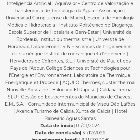
Inteligencia Artificial | AquaValor – Centro de Valorização e
Transferência de Tecnologia da Água – Associação |
Universidad Complutense de Madrid, Escuela de Hidrología
Médica e Hidroterapia | Instituto Politécnico de Bragança,
Escola Superior de Hotelaria e Bem-Estar | Université de
Bordeaux, Institut du thermalisme | Université de
Bordeaux, Département SIN – Sciences de l’ingénierie et
du numérique Institut de mécanique et d’ingénierie |
Hervideros de Cofrentes, S.L. | Université de Pau et des
Pays de l’Adour, Collège Sciences et Technologies pour
l’Energie et l’Environnement, Laboratoire de Thermique,
Energétique et Procédé | AQUI O Thermes, cluster thermal
Nouvelle-Aquitaine | Balneario El Raposo | Caldaria Termal,
SLU | Gestão de Equipamentos do Município de Chaves ,
E.M., S.A. | Comunidade Intermunicipal de Viseu Dão Lafões
| Axencia Turismo de Galicia, Xunta de Galicia | Hotel
Balneario Aguas Santas
Data de início|
01/01/2024
Data de conclusão|
31/12/2026
Investimento total|
1.871.530,36 €