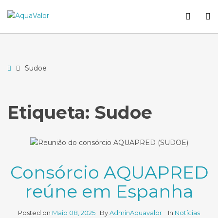
–
WCA
O
Sudoe
butto
S
Home
Sudoe
Etiqueta:
Sudoe
Consórcio AQUAPRED
reúne em Espanha
Posted on
Maio 08, 2025
By
AdminAquavalor
In
Notícias