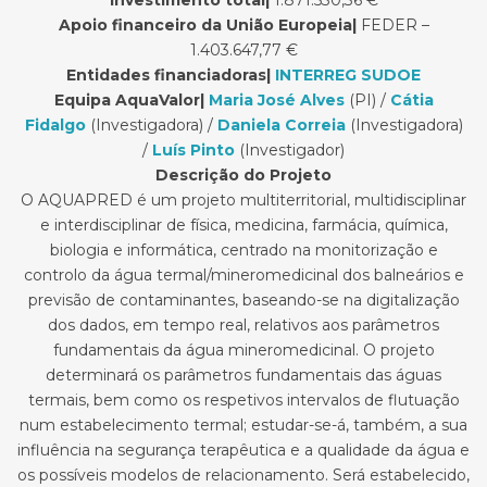
Apoio financeiro da União Europeia|
FEDER –
1.403.647,77 €
Entidades financiadoras|
INTERREG SUDOE
Equipa AquaValor|
Maria José Alves
(PI) /
Cátia
Fidalgo
(Investigadora) /
Daniela Correia
(Investigadora)
/
Luís Pinto
(Investigador)
De
scrição do Projeto
O AQUAPRED é um projeto multiterritorial, multidisciplinar
e interdisciplinar de física, medicina, farmácia, química,
biologia e informática, centrado na monitorização e
controlo da água termal/mineromedicinal dos balneários e
previsão de contaminantes, baseando-se na digitalização
dos dados, em tempo real, relativos aos parâmetros
fundamentais da água mineromedicinal. O projeto
determinará os parâmetros fundamentais das águas
termais, bem como os respetivos intervalos de flutuação
num estabelecimento termal; estudar-se-á, também, a sua
influência na segurança terapêutica e a qualidade da água e
os possíveis modelos de relacionamento. Será estabelecido,